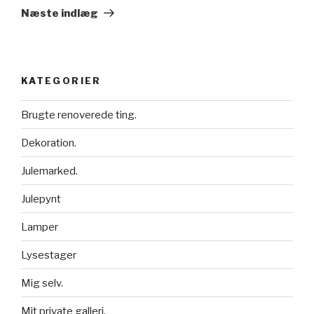
indlæg
Næste indlæg
KATEGORIER
Brugte renoverede ting.
Dekoration.
Julemarked.
Julepynt
Lamper
Lysestager
Mig selv.
Mit private galleri.