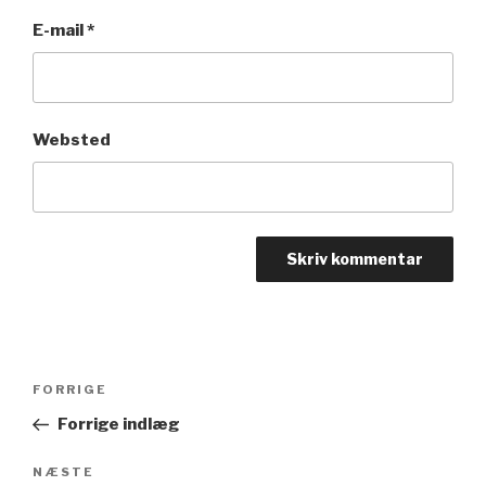
E-mail
*
Websted
Indlægsnavigation
FORRIGE
Forrige
indlæg
Forrige indlæg
NÆSTE
Næste