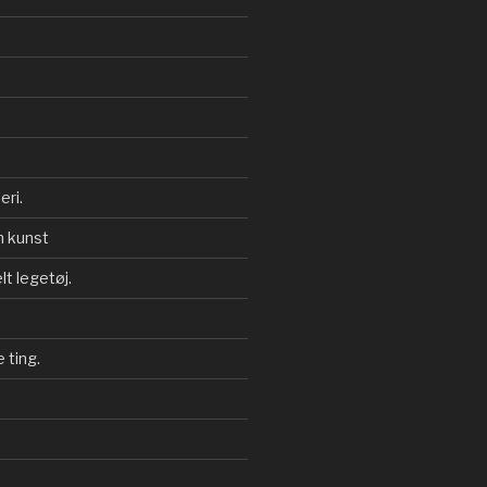
eri.
 kunst
t legetøj.
e ting.