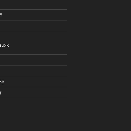
8
.DK
SS
g