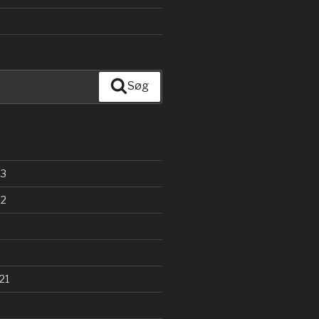
Søg
23
22
21