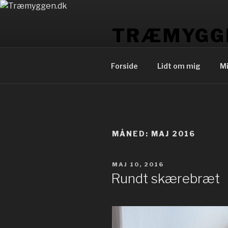
Videre
til
TRÆMYGG
indhold
Allan Andersen
Forside
Lidt om mig
Mi
MÅNED: MAJ 2016
UDGIVET
MAJ 10, 2016
DEN
Rundt skærebræt