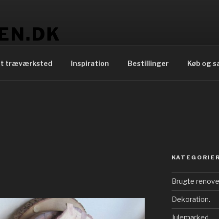
EN.DK
t træværksted
Inspiration
Bestillinger
Køb og s
KATEGORIE
Brugte renove
Dekoration.
Julemarked.