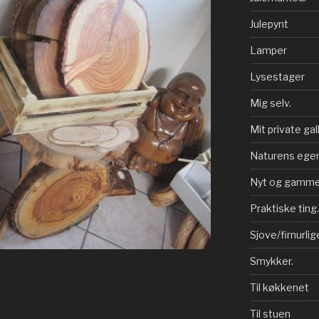
Julepynt
Lamper
Lysestager
Mig selv.
Mit private gall
Naturens egen
Nyt og gammel
Praktiske ting.
Sjove/firnurlig
Smykker.
Til køkkenet
Til stuen