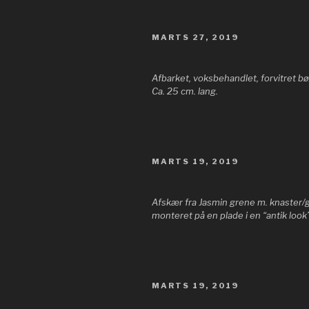
UDGIVET
MARTS 27, 2019
DEN
Afbarket, voksbehandlet, forvitret bø
Ca. 25 cm. lang.
UDGIVET
MARTS 19, 2019
DEN
Afskær fra Jasmin grene m. knaster/g
monteret på en plade i en “antik loo
UDGIVET
MARTS 19, 2019
DEN