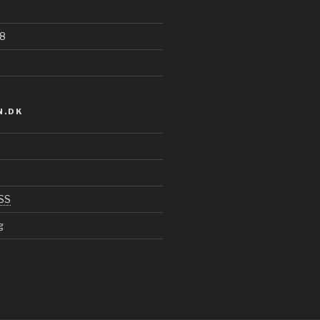
8
.DK
SS
g