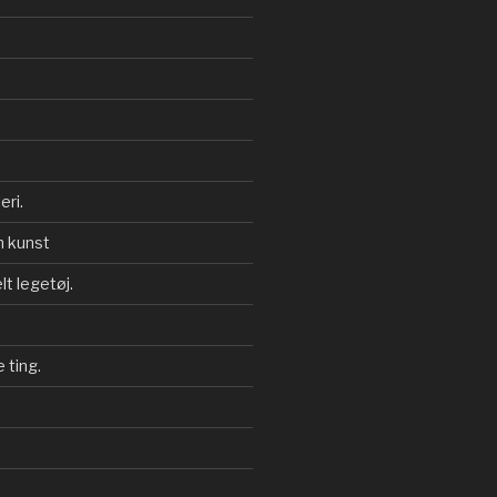
eri.
 kunst
t legetøj.
e ting.