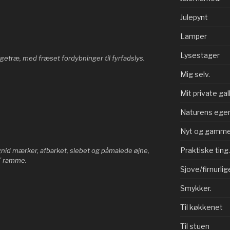
Julepynt
Lamper
Lysestager
getræ, med fræset fordybninger til fyrfadslys.
Mig selv.
Mit private gall
Naturens egen
Nyt og gammel
Praktiske ting.
nid mærker, afbarket, slebet og påmalede øjne,
k” ramme.
Sjove/firnurlig
Smykker.
Til køkkenet
Til stuen