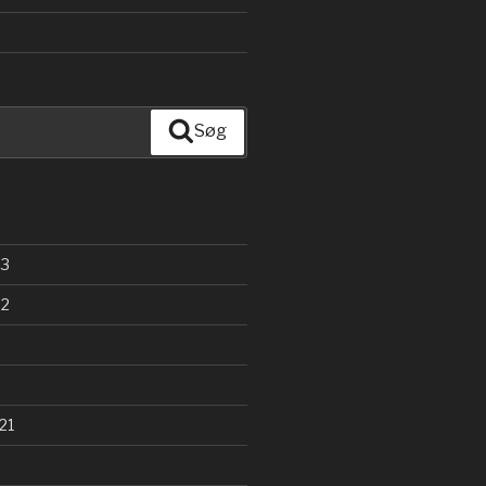
Søg
23
22
21