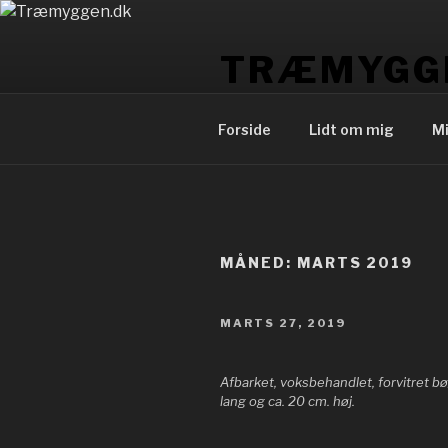
Videre
til
TRÆMYGG
indhold
Allan Andersen
Forside
Lidt om mig
Mi
MÅNED: MARTS 2019
UDGIVET
MARTS 27, 2019
DEN
Afbarket, voksbehandlet, forvitret 
lang og ca. 20 cm. høj.