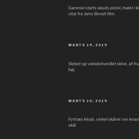
Gammel starts skuds pistol, malet i 
citat fra Jams Bondt film.
UDGIVET
MARTS 19, 2019
DEN
Slebet og voksbehandlet skive, af f
høj.
UDGIVET
MARTS 10, 2019
DEN
Fyrtræs klods, vinkel skåret i en knast
skål.