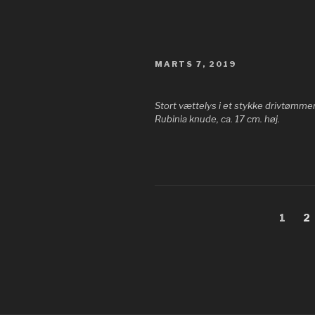
UDGIVET
MARTS 7, 2019
DEN
Stort vættelys i et stykke drivtømme
Rubinia knude, ca. 17 cm. høj.
Navigation
Side
1
Si
2
til
indlæg