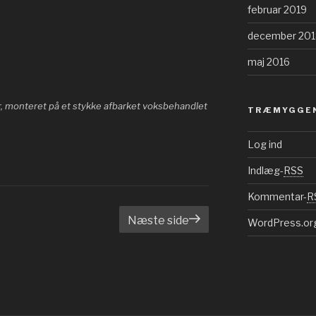
februar 2019
december 201
maj 2016
r, monteret på et stykke afbarket voksbehandlet
TRÆMYGGEN
Log ind
Indlæg-
RSS
Kommentar-
R
de
Næste side
WordPress.or