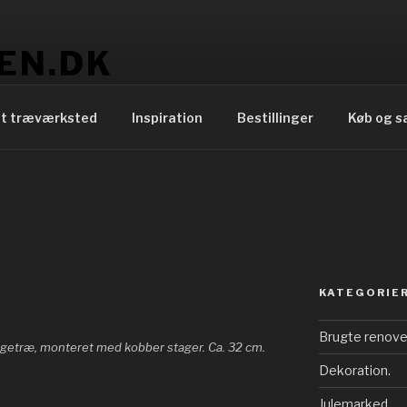
EN.DK
t træværksted
Inspiration
Bestillinger
Køb og s
KATEGORIE
Brugte renove
bøgetræ, monteret med kobber stager. Ca. 32 cm.
Dekoration.
Julemarked.