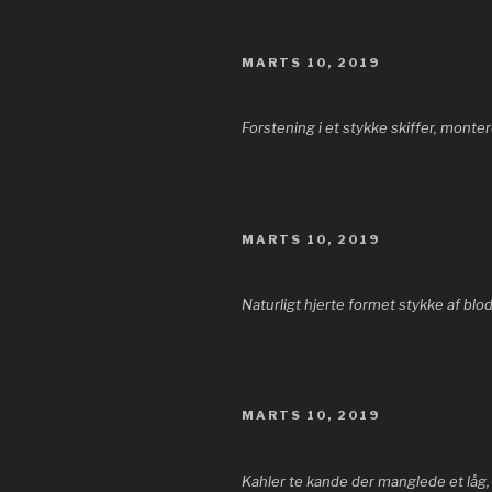
UDGIVET
MARTS 10, 2019
DEN
Forstening i et stykke skiffer, mont
UDGIVET
MARTS 10, 2019
DEN
Naturligt hjerte formet stykke af bl
UDGIVET
MARTS 10, 2019
DEN
Kahler te kande der manglede et låg, 