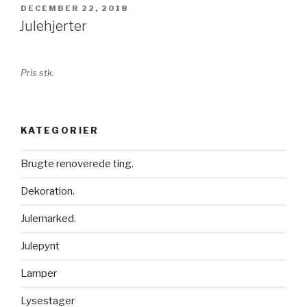
UDGIVET
DECEMBER 22, 2018
DEN
Julehjerter
Pris stk.
KATEGORIER
Brugte renoverede ting.
Dekoration.
Julemarked.
Julepynt
Lamper
Lysestager