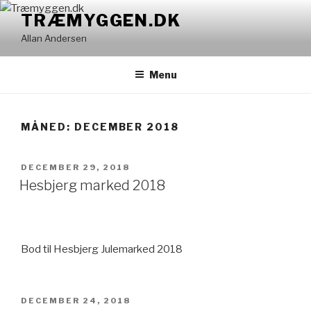
Videre
TRÆMYGGEN.DK
til
Allan Andersen
indhold
Menu
MÅNED: DECEMBER 2018
UDGIVET
DECEMBER 29, 2018
DEN
Hesbjerg marked 2018
Bod til Hesbjerg Julemarked 2018
UDGIVET
DECEMBER 24, 2018