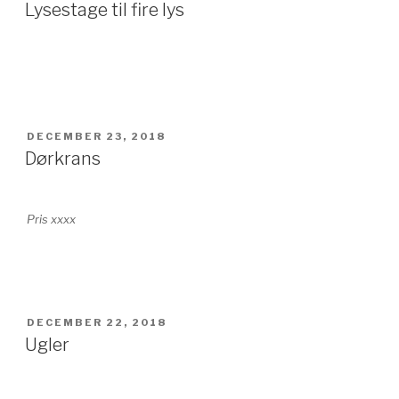
DEN
Lysestage til fire lys
UDGIVET
DECEMBER 23, 2018
DEN
Dørkrans
Pris xxxx
UDGIVET
DECEMBER 22, 2018
DEN
Ugler