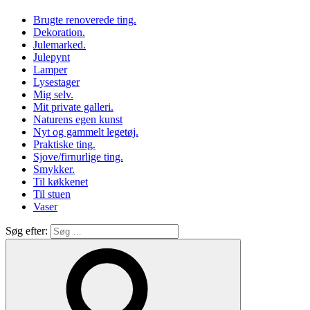
Brugte renoverede ting.
Dekoration.
Julemarked.
Julepynt
Lamper
Lysestager
Mig selv.
Mit private galleri.
Naturens egen kunst
Nyt og gammelt legetøj.
Praktiske ting.
Sjove/firnurlige ting.
Smykker.
Til køkkenet
Til stuen
Vaser
Søg efter: