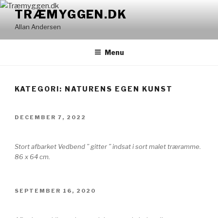
Videre
TRÆMYGGEN.DK
til
Allan Andersen
indhold
Menu
KATEGORI: NATURENS EGEN KUNST
UDGIVET
DECEMBER 7, 2022
DEN
Stort afbarket Vedbend ” gitter ” indsat i sort malet træramme.
86 x 64 cm.
UDGIVET
SEPTEMBER 16, 2020
DEN