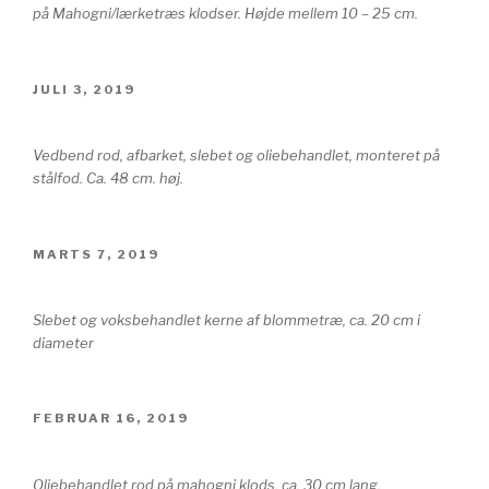
på Mahogni/lærketræs klodser. Højde mellem 10 – 25 cm.
UDGIVET
JULI 3, 2019
DEN
Vedbend rod, afbarket, slebet og oliebehandlet, monteret på
stålfod. Ca. 48 cm. høj.
UDGIVET
MARTS 7, 2019
DEN
Slebet og voksbehandlet kerne af blommetræ, ca. 20 cm i
diameter
UDGIVET
FEBRUAR 16, 2019
DEN
Oliebehandlet rod på mahogni klods, ca. 30 cm lang.