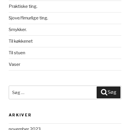
Praktiske ting.
Sjove/firnurlige ting.
Smykker.
Til køkkenet
Til stuen
Vaser
Søg
Søg
efter:
ARKIVER
november 2023