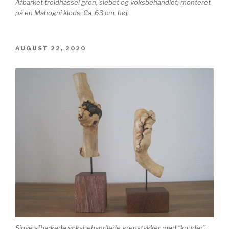
Afbarket troldhassel gren, slebet og voksbehandlet, monteret
på en Mahogni klods. Ca. 63 cm. høj.
UDGIVET
AUGUST 22, 2020
DEN
Sjove afbarkede voksbehandlede grenstykker med “knuder”,