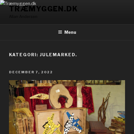
Videre
TRÆMYGGEN.DK
til
Allan Andersen
indhold
Menu
KATEGORI: JULEMARKED.
UDGIVET
DECEMBER 7, 2022
DEN