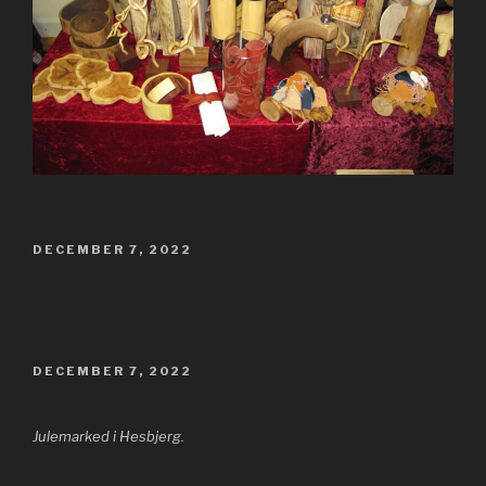
UDGIVET
DECEMBER 7, 2022
DEN
UDGIVET
DECEMBER 7, 2022
DEN
Julemarked i Hesbjerg.