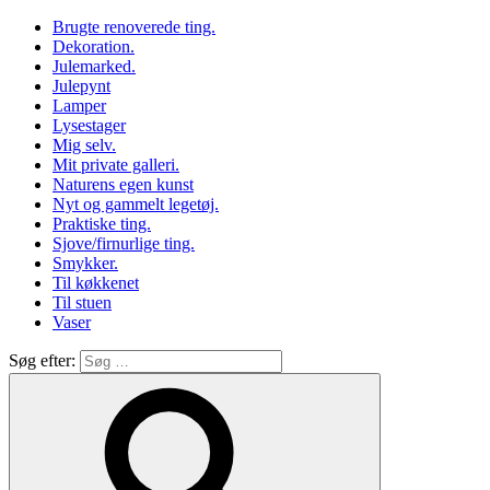
Brugte renoverede ting.
Dekoration.
Julemarked.
Julepynt
Lamper
Lysestager
Mig selv.
Mit private galleri.
Naturens egen kunst
Nyt og gammelt legetøj.
Praktiske ting.
Sjove/firnurlige ting.
Smykker.
Til køkkenet
Til stuen
Vaser
Søg efter: