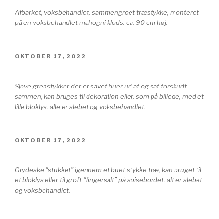
Afbarket, voksbehandlet, sammengroet træstykke, monteret
på en voksbehandlet mahogni klods. ca. 90 cm høj.
UDGIVET
OKTOBER 17, 2022
DEN
Sjove grenstykker der er savet buer ud af og sat forskudt
sammen, kan bruges til dekoration eller, som på billede, med et
lille bloklys. alle er slebet og voksbehandlet.
UDGIVET
OKTOBER 17, 2022
DEN
Grydeske “stukket” igennem et buet stykke træ, kan bruget til
et bloklys eller til groft “fingersalt” på spisebordet. alt er slebet
og voksbehandlet.