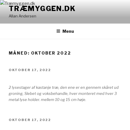
Videre
TRÆMYGGEN.DK
til
Allan Andersen
indhold
Menu
MÅNED: OKTOBER 2022
UDGIVET
OKTOBER 17, 2022
DEN
2 lysestager af kastanje træ, den ene er en gennem skåret ud
groning, Slebet og voksbehandle, hver monteret med hver 3
metal lyse holder. mellem 10 og 15 cm høje.
UDGIVET
OKTOBER 17, 2022
DEN