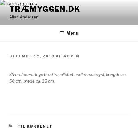
Videre
TRÆMYGGEN.DK
til
Allan Andersen
indhold
Menu
UDGIVET
DECEMBER 9, 2019
AF
ADMIN
DEN
Skære/serverings brætter, oliebehandlet mahogni, længde ca.
50 cm. brede ca. 25 cm.
KATEGORIER
TIL KØKKENET