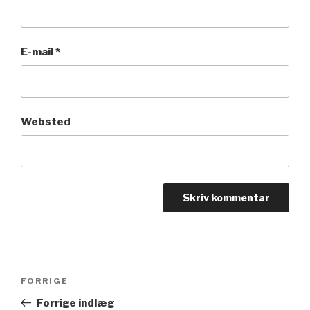
E-mail
*
Websted
Indlægsnavigation
FORRIGE
Forrige
indlæg
Forrige indlæg