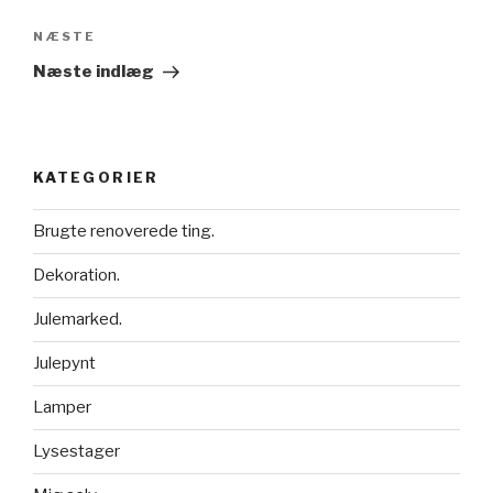
NÆSTE
Næste
indlæg
Næste indlæg
KATEGORIER
Brugte renoverede ting.
Dekoration.
Julemarked.
Julepynt
Lamper
Lysestager